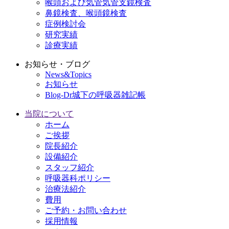
喉頭および気管気管支鏡検査
鼻鏡検査、喉頭鏡検査
症例検討会
研究実績
診療実績
お知らせ・ブログ
News&Topics
お知らせ
Blog-Dr城下の呼吸器雑記帳
当院について
ホーム
ご挨拶
院長紹介
設備紹介
スタッフ紹介
呼吸器科ポリシー
治療法紹介
費用
ご予約・お問い合わせ
採用情報