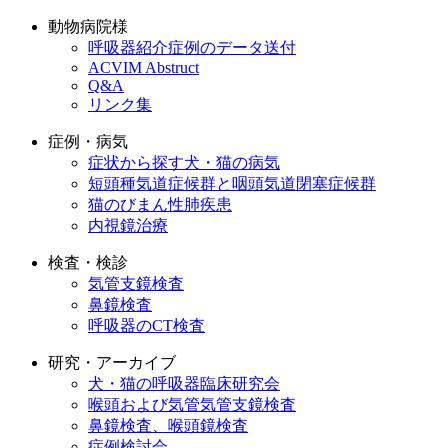
動物病院様
呼吸器紹介症例のデータ送付
ACVIM Abstruct
Q&A
リンク集
症例・病気
症状から探す犬・猫の病気
短頭種気道症候群と咽頭気道閉塞症候群
猫のびまん性肺疾患
内視鏡治療
検査・検診
気管支鏡検査
鼻鏡検査
呼吸器のCT検査
研究・アーカイブ
犬・猫の呼吸器臨床研究会
喉頭および気管気管支鏡検査
鼻鏡検査、喉頭鏡検査
症例検討会