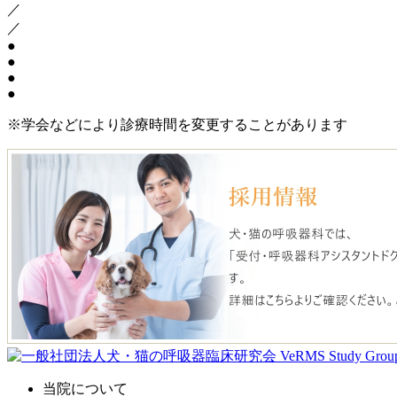
／
／
●
●
●
●
※学会などにより診療時間を変更することがあります
当院について