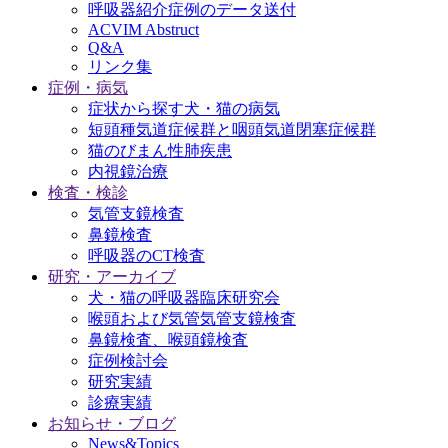
呼吸器紹介症例のデータ送付
ACVIM Abstruct
Q&A
リンク集
症例・病気
症状から探す犬・猫の病気
短頭種気道症候群と咽頭気道閉塞症候群
猫のびまん性肺疾患
内視鏡治療
検査・検診
気管支鏡検査
鼻鏡検査
呼吸器のCT検査
研究・アーカイブ
犬・猫の呼吸器臨床研究会
喉頭および気管気管支鏡検査
鼻鏡検査、喉頭鏡検査
症例検討会
研究実績
診療実績
お知らせ・ブログ
News&Topics