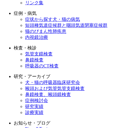
リンク集
症例・病気
症状から探す犬・猫の病気
短頭種気道症候群と咽頭気道閉塞症候群
猫のびまん性肺疾患
内視鏡治療
検査・検診
気管支鏡検査
鼻鏡検査
呼吸器のCT検査
研究・アーカイブ
犬・猫の呼吸器臨床研究会
喉頭および気管気管支鏡検査
鼻鏡検査、喉頭鏡検査
症例検討会
研究実績
診療実績
お知らせ・ブログ