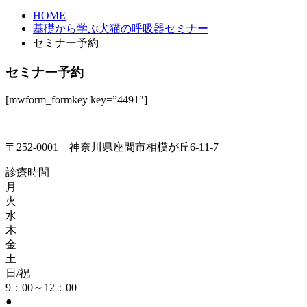
HOME
基礎から学ぶ犬猫の呼吸器セミナー
セミナー予約
セミナー予約
[mwform_formkey key=”4491″]
〒252-0001 神奈川県座間市相模が丘6-11-7
診療時間
月
火
水
木
金
土
日/祝
9：00～12：00
●