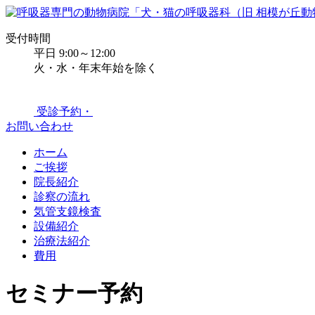
受付時間
平日 9:00～12:00
火・水・年末年始を除く
受診予約・
お問い合わせ
ホーム
ご挨拶
院長紹介
診察の流れ
気管支鏡検査
設備紹介
治療法紹介
費用
セミナー予約