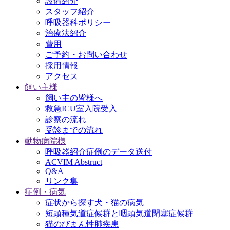
設備紹介
スタッフ紹介
呼吸器科ポリシー
治療法紹介
費用
ご予約・お問い合わせ
採用情報
アクセス
飼い主様
飼い主の皆様へ
救急ICU室入院受入
診察の流れ
受診までの流れ
動物病院様
呼吸器紹介症例のデータ送付
ACVIM Abstruct
Q&A
リンク集
症例・病気
症状から探す犬・猫の病気
短頭種気道症候群と咽頭気道閉塞症候群
猫のびまん性肺疾患