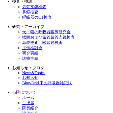
検査・検診
気管支鏡検査
鼻鏡検査
呼吸器のCT検査
研究・アーカイブ
犬・猫の呼吸器臨床研究会
喉頭および気管気管支鏡検査
鼻鏡検査、喉頭鏡検査
症例検討会
研究実績
診療実績
お知らせ・ブログ
News&Topics
お知らせ
Blog-Dr城下の呼吸器雑記帳
当院について
ホーム
ご挨拶
院長紹介