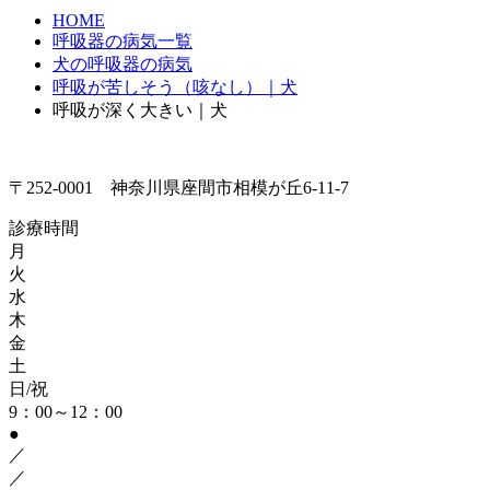
HOME
呼吸器の病気一覧
犬の呼吸器の病気
呼吸が苦しそう（咳なし）｜犬
呼吸が深く大きい｜犬
〒252-0001 神奈川県座間市相模が丘6-11-7
診療時間
月
火
水
木
金
土
日/祝
9：00～12：00
●
／
／