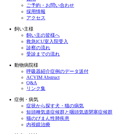
ご予約・お問い合わせ
採用情報
アクセス
飼い主様
飼い主の皆様へ
救急ICU室入院受入
診察の流れ
受診までの流れ
動物病院様
呼吸器紹介症例のデータ送付
ACVIM Abstruct
Q&A
リンク集
症例・病気
症状から探す犬・猫の病気
短頭種気道症候群と咽頭気道閉塞症候群
猫のびまん性肺疾患
内視鏡治療