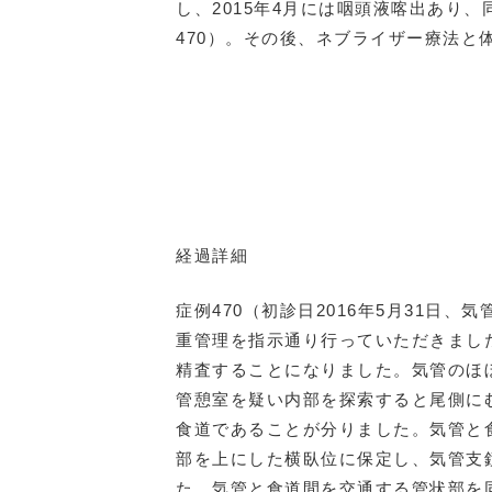
し、2015年4月には咽頭液喀出あり
470）。その後、ネブライザー療法
経過詳細
症例470（初診日2016年5月31
重管理を指示通り行っていただきまし
精査することになりました。気管のほ
管憩室を疑い内部を探索すると尾側に
食道であることが分りました。気管と
部を上にした横臥位に保定し、気管支
た。気管と食道間を交通する管状部を