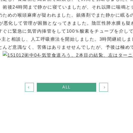
。術後24時間まで静かに寝ていましたが、それ以降に喘鳴と
のための喉頭麻痺が疑われました。鎮痛剤でまた静かに眠る
ゼが悪化して管理が困難となってきました。陰圧性肺水腫も疑
すぐに緊急に気管内挿管をして100％酸素をチューブを介し
飼い主と相談し、人工呼吸療法を開始しました。3時間継続し
とんど意識なく、苦痛はありませせんでしたが、予後は極め
。
ALL