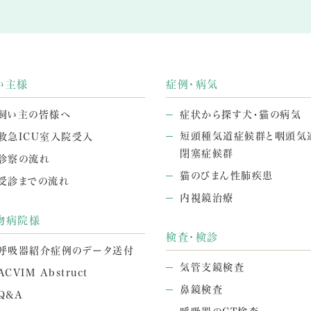
い主様
症例・病気
飼い主の皆様へ
症状から探す犬・猫の病気
短頭種気道症候群と咽頭気
救急ICU室入院受入
閉塞症候群
診察の流れ
猫のびまん性肺疾患
受診までの流れ
内視鏡治療
物病院様
検査・検診
呼吸器紹介症例のデータ送付
気管支鏡検査
ACVIM Abstruct
鼻鏡検査
Q&A