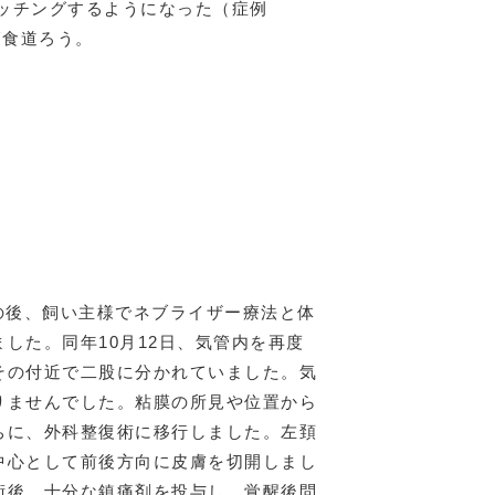
レッチングするようになった（症例
管食道ろう。
その後、飼い主様でネブライザー療法と体
した。同年10月12日、気管内を再度
その付近で二股に分かれていました。気
りませんでした。粘膜の所見や位置から
ちに、外科整復術に移行しました。左頚
中心として前後方向に皮膚を切開しまし
術後、十分な鎮痛剤を投与し、覚醒後問