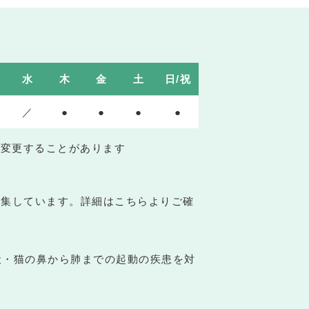
水
木
金
土
日/祝
／
●
●
●
●
を変更することがあります