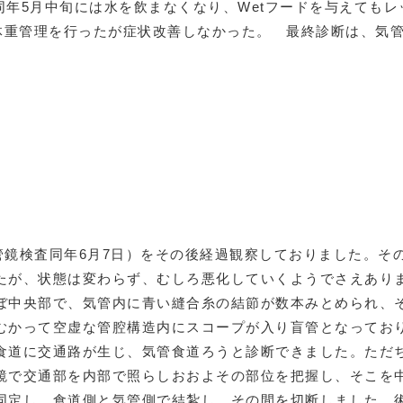
、同年5月中旬には水を飲まなくなり、Wetフードを与えても
と体重管理を行ったが症状改善しなかった。 最終診断は、気
日、気管鏡検査同年6月7日）をその後経過観察しておりました。
たが、状態は変わらず、むしろ悪化していくようでさえありま
ぼ中央部で、気管内に青い縫合糸の結節が数本みとめられ、
むかって空虚な管腔構造内にスコープが入り盲管となってお
食道に交通路が生じ、気管食道ろうと診断できました。ただ
鏡で交通部を内部で照らしおおよその部位を把握し、そこを
同定し、食道側と気管側で結紮し、その間を切断しました。