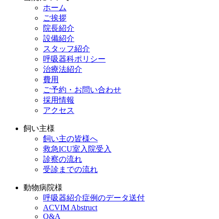
ホーム
ご挨拶
院長紹介
設備紹介
スタッフ紹介
呼吸器科ポリシー
治療法紹介
費用
ご予約・お問い合わせ
採用情報
アクセス
飼い主様
飼い主の皆様へ
救急ICU室入院受入
診察の流れ
受診までの流れ
動物病院様
呼吸器紹介症例のデータ送付
ACVIM Abstruct
Q&A