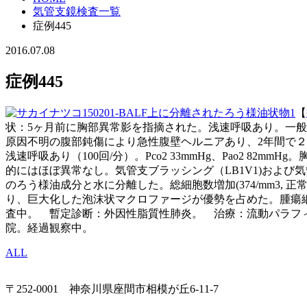
気管支鏡検査一覧
症例445
2016.07.08
症例445
【
状：5ヶ月前に胸部異常影を指摘された。浅速呼吸あり。一
原因不明の腹部鈍傷により急性腹壁ヘルニアあり、2年間で
浅速呼吸あり（100回/分）。Pco2 33mmHg、Pao2
的にはほぼ異常なし。気管支ブラッシング（LB1V1)および気管
のろう様油成分と水に分離した。総細胞数増加(374/mm3, 正常55-1
り、巨大化した泡沫状マクロファージが優勢を占めた。腫瘍
査中。 暫定診断：外因性脂質性肺炎。 治療：流動パラフ
院。経過観察中。
ALL
〒252-0001 神奈川県座間市相模が丘6-11-7