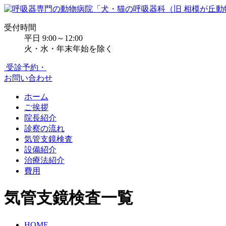
受付時間
平日 9:00～12:00
火・水・年末年始を除く
受診予約・
お問い合わせ
ホーム
ご挨拶
院長紹介
診察の流れ
気管支鏡検査
設備紹介
治療法紹介
費用
気管支鏡検査一覧
HOME