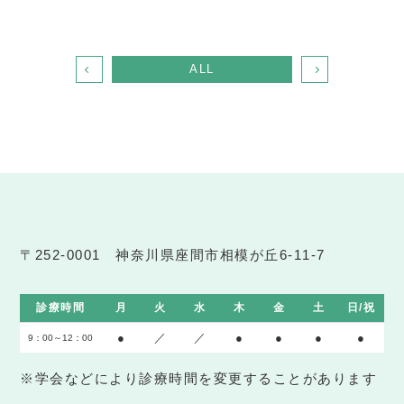
ALL
〒252-0001 神奈川県座間市相模が丘6-11-7
診療時間
月
火
水
木
金
土
日/祝
●
／
／
●
●
●
●
9：00～12：00
※学会などにより診療時間を変更することがあります