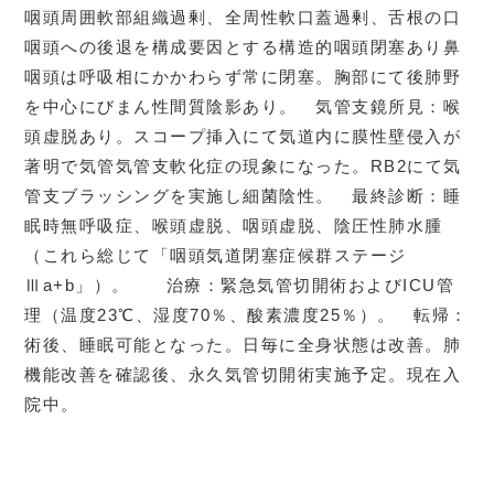
咽頭周囲軟部組織過剰、全周性軟口蓋過剰、舌根の口
咽頭への後退を構成要因とする構造的咽頭閉塞あり鼻
咽頭は呼吸相にかかわらず常に閉塞。胸部にて後肺野
を中心にびまん性間質陰影あり。 気管支鏡所見：喉
頭虚脱あり。スコープ挿入にて気道内に膜性壁侵入が
著明で気管気管支軟化症の現象になった。RB2にて気
管支ブラッシングを実施し細菌陰性。 最終診断：睡
眠時無呼吸症、喉頭虚脱、咽頭虚脱、陰圧性肺水腫
（これら総じて「咽頭気道閉塞症候群ステージ
Ⅲa+b」）。 治療：緊急気管切開術およびICU管
理（温度23℃、湿度70％、酸素濃度25％）。 転帰：
術後、睡眠可能となった。日毎に全身状態は改善。肺
機能改善を確認後、永久気管切開術実施予定。現在入
院中。