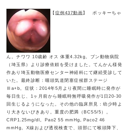
【
症例437動画
】 ポッキーちゃ
ん。チワワ 10歳齢 オス 体重4.32kg。ブン動物病院
（埼玉県）より診療依頼を受けました。てんかん様発
作あり埼玉動物医療センター神経科にて継続受診して
いた。最終診断：咽頭気道閉塞症候群ステージ
Ⅲa+b。
症状：2014年5月より夜間に睡眠時に発作が
毎日生じ、1ヶ月前から睡眠時無呼吸発作が1日20-30
回生じるようになった。その他の臨床所見：幼少時よ
り大きないびきあり。重度の肥満（BCS5/5）。
CRP1.25mg/dl。Pao2 55 mmHg, Paco2 46
mmHg。X線および透視検査で、頭部にて喉頭降下、