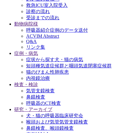
救急ICU室入院受入
診察の流れ
受診までの流れ
動物病院様
呼吸器紹介症例のデータ送付
ACVIM Abstruct
Q&A
リンク集
症例・病気
症状から探す犬・猫の病気
短頭種気道症候群と咽頭気道閉塞症候群
猫のびまん性肺疾患
内視鏡治療
検査・検診
気管支鏡検査
鼻鏡検査
呼吸器のCT検査
研究・アーカイブ
犬・猫の呼吸器臨床研究会
喉頭および気管気管支鏡検査
鼻鏡検査、喉頭鏡検査