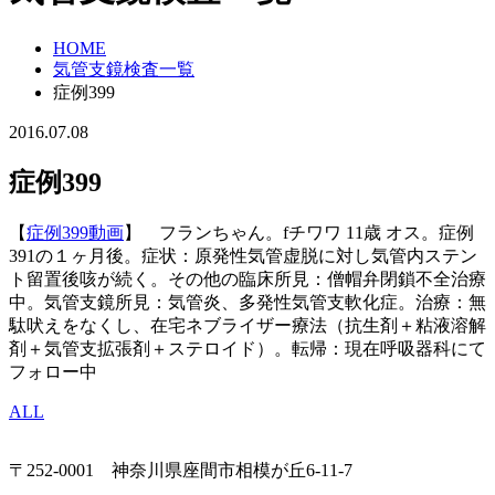
HOME
気管支鏡検査一覧
症例399
2016.07.08
症例399
【
症例399動画
】 フランちゃん。fチワワ 11歳 オス。症例
391の１ヶ月後。症状：原発性気管虚脱に対し気管内ステン
ト留置後咳が続く。
その他の臨床所見：僧帽弁閉鎖不全治療
中。気管支鏡所見：気管炎、多発性気管支軟化症。治療：無
駄吠えをなくし、在宅ネブライザー療法（抗生剤＋粘液溶解
剤＋気管支拡張剤＋ステロイド）。転帰：現在呼吸器科にて
フォロー中
ALL
〒252-0001 神奈川県座間市相模が丘6-11-7