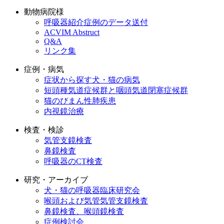
動物病院様
呼吸器紹介症例のデータ送付
ACVIM Abstruct
Q&A
リンク集
症例・病気
症状から探す犬・猫の病気
短頭種気道症候群と咽頭気道閉塞症候群
猫のびまん性肺疾患
内視鏡治療
検査・検診
気管支鏡検査
鼻鏡検査
呼吸器のCT検査
研究・アーカイブ
犬・猫の呼吸器臨床研究会
喉頭および気管気管支鏡検査
鼻鏡検査、喉頭鏡検査
症例検討会