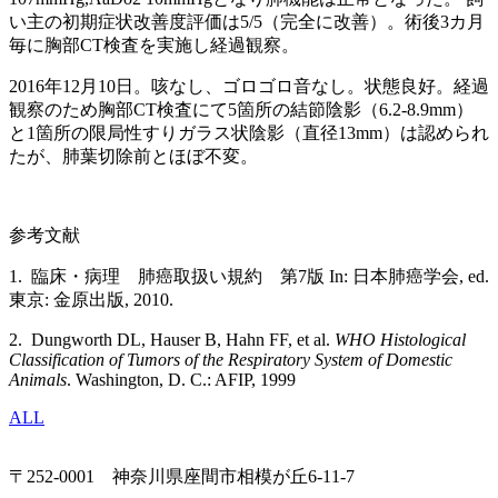
い主の初期症状改善度評価は5/5（完全に改善）。術後3カ月
毎に胸部CT検査を実施し経過観察。
2016年12月10日。咳なし、ゴロゴロ音なし。状態良好。経過
観察のため胸部CT検査にて5箇所の結節陰影（6.2-8.9mm）
と1箇所の限局性すりガラス状陰影（直径13mm）は認められ
たが、肺葉切除前とほぼ不変。
参考文献
1. 臨床・病理 肺癌取扱い規約 第7版 In: 日本肺癌学会, ed.
東京: 金原出版, 2010.
2. Dungworth DL, Hauser B, Hahn FF, et al.
WHO Histological
Classification of Tumors of the Respiratory System of Domestic
Animals
. Washington, D. C.: AFIP, 1999
ALL
〒252-0001 神奈川県座間市相模が丘6-11-7