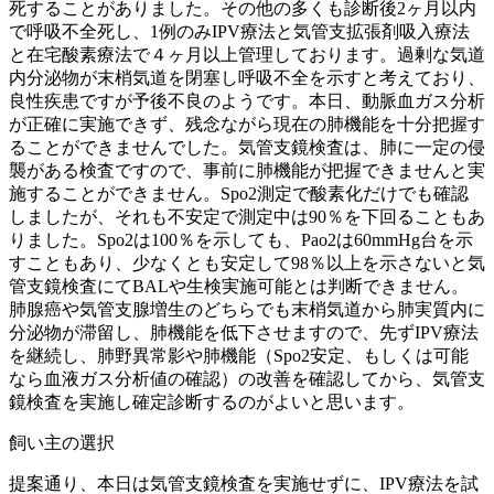
死することがありました。その他の多くも診断後2ヶ月以内
で呼吸不全死し、1例のみIPV療法と気管支拡張剤吸入療法
と在宅酸素療法で４ヶ月以上管理しております。過剰な気道
内分泌物が末梢気道を閉塞し呼吸不全を示すと考えており、
良性疾患ですが予後不良のようです。本日、動脈血ガス分析
が正確に実施できず、残念ながら現在の肺機能を十分把握す
ることができませんでした。気管支鏡検査は、肺に一定の侵
襲がある検査ですので、事前に肺機能が把握できませんと実
施することができません。Spo2測定で酸素化だけでも確認
しましたが、それも不安定で測定中は90％を下回ることもあ
りました。Spo2は100％を示しても、Pao2は60mmHg台を示
すこともあり、少なくとも安定して98％以上を示さないと気
管支鏡検査にてBALや生検実施可能とは判断できません。
肺腺癌や気管支腺増生のどちらでも末梢気道から肺実質内に
分泌物が滞留し、肺機能を低下させますので、先ずIPV療法
を継続し、肺野異常影や肺機能（Spo2安定、もしくは可能
なら血液ガス分析値の確認）の改善を確認してから、気管支
鏡検査を実施し確定診断するのがよいと思います。
飼い主の選択
提案通り、本日は気管支鏡検査を実施せずに、IPV療法を試