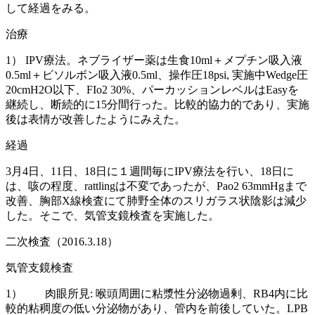
して経過をみる。
治療
1） IPV療法。ネブライザー薬は生食10ml＋メプチン吸入液
0.5ml＋ビソルボン吸入液0.5ml、操作圧18psi, 実施中Wedge圧
20cmH2O以下、FIo2 30%、パーカッションレベルはEasyを
継続し、断続的に15分間行った。比較的協力的であり、実施
後は表情が改善したようにみえた。
経過
3月4日、11日、18日に１週間毎にIPV療法を行い、18日に
は、咳の程度、rattlingは不変であったが、Pao2 63mmHgまで
改善、胸部X線検査にて肺野全体のスリガラス状陰影は減少
した。そこで、気管支鏡検査を実施した。
二次検査（2016.3.18）
気管支鏡検査
1） 肉眼所見: 喉頭周囲に粘漿性分泌物過剰、RB4内に比
較的粘稠度の低い分泌物があり、管内を前後していた。LPB