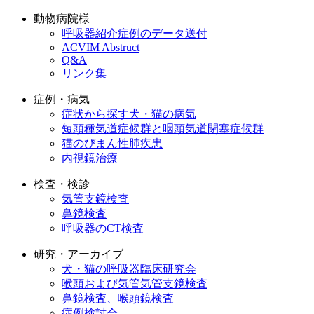
動物病院様
呼吸器紹介症例のデータ送付
ACVIM Abstruct
Q&A
リンク集
症例・病気
症状から探す犬・猫の病気
短頭種気道症候群と咽頭気道閉塞症候群
猫のびまん性肺疾患
内視鏡治療
検査・検診
気管支鏡検査
鼻鏡検査
呼吸器のCT検査
研究・アーカイブ
犬・猫の呼吸器臨床研究会
喉頭および気管気管支鏡検査
鼻鏡検査、喉頭鏡検査
症例検討会