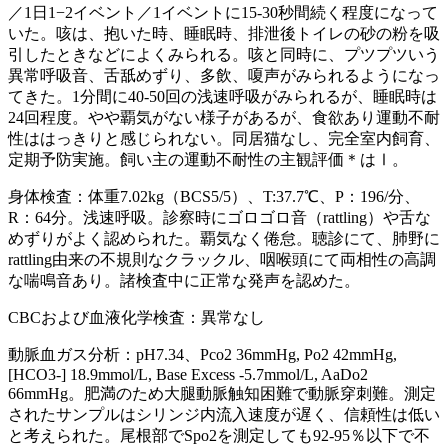
／1日1−2イベント／1イベントに15-30秒間続く程度になって
いた。咳は、抱いた時、睡眠時、排泄後トイレの砂の粉を吸
引したときなどによくみられる。咳と同時に、プツプツいう
異常呼吸音、舌舐めずり、多飲、嗄声がみられるようになっ
てきた。1分間に40-50回の浅速呼吸がみられるが、睡眠時は
24回程度。やや覇気がない様子があるが、食欲あり運動不耐
性ははっきりと感じられない。同居猫なし、完全室内飼育、
定期予防実施。飼い主の運動不耐性の主観評価＊はⅠ。
身体検査：体重7.02kg（BCS5/5）、T:37.7℃、P：196/分、
R：64分。浅速呼吸。診察時にゴロゴロ音（rattling）や舌な
めずりがよく認められた。覇気なく倦怠。聴診にて、肺野に
rattling由来の不規則なクラックル、咽喉頭にて両相性の高調
な喘鳴音あり。諸検査中に正常な発声を認めた。
CBCおよび血液化学検査：異常なし
動脈血ガス分析：pH7.34、Pco2 36mmHg, Po2 42mmHg,
[HCO3-] 18.9mmol/L, Base Excess -5.7mmol/L, AaDo2
66mmHg。肥満のため大腿動脈触知困難で動脈穿刺難。測定
されたサンプルはシリンジ内流入速度が遅く、信頼性は低い
と考えられた。尾根部でSpo2を測定しても92-95％以下で不