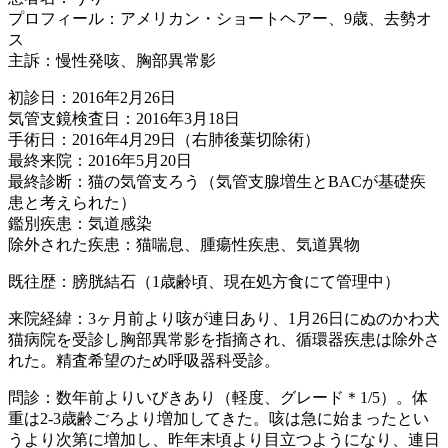
プロフィール：アメリカン・ショートヘアー、9歳、去勢オ
ス
主訴：慢性発咳、胸部異常影
初診日：2016年2月26日
気管支鏡検査日：2016年3月18日
手術日：2016年4月29日（右肺後葉切除術）
最終来院：2016年5月20日
最終診断：猫の気管支ろう（気管支腺増生とBACが基礎疾
患と考えられた）
鑑別疾患：気道感染
除外された疾患：猫喘息、腫瘍性疾患、気道異物
既往歴：膀胱結石（1歳齢頃、現在処方食にて管理中）
来院経緯：3ヶ月前より咳が連日あり、1月26日にぬのかわ犬
猫病院を受診し胸部異常影を指摘され、循環器疾患は除外さ
れた。精査希望のため呼吸器科受診。
問診：数年前よりいびきあり（軽度、グレード＊1/5）。体
重は2-3歳齢ごろより増加してきた。咳は急に始まったとい
うより次第に増加し、昨年末頃より目立つようになり、連日