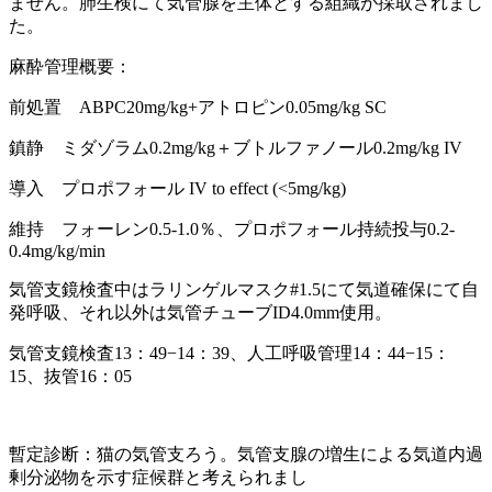
ません。肺生検にて気管腺を主体とする組織が採取されまし
た。
麻酔管理概要：
前処置 ABPC20mg/kg+アトロピン0.05mg/kg SC
鎮静 ミダゾラム0.2mg/kg＋ブトルファノール0.2mg/kg IV
導入 プロポフォール IV to effect (<5mg/kg)
維持 フォーレン0.5-1.0％、プロポフォール持続投与0.2-
0.4mg/kg/min
気管支鏡検査中はラリンゲルマスク#1.5にて気道確保にて自
発呼吸、それ以外は気管チューブID4.0mm使用。
気管支鏡検査13：49−14：39、人工呼吸管理14：44−15：
15、抜管16：05
暫定診断：猫の気管支ろう。気管支腺の増生による気道内過
剰分泌物を示す症候群と考えられまし