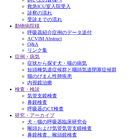
救急ICU室入院受入
診察の流れ
受診までの流れ
動物病院様
呼吸器紹介症例のデータ送付
ACVIM Abstruct
Q&A
リンク集
症例・病気
症状から探す犬・猫の病気
短頭種気道症候群と咽頭気道閉塞症候群
猫のびまん性肺疾患
内視鏡治療
検査・検診
気管支鏡検査
鼻鏡検査
呼吸器のCT検査
研究・アーカイブ
犬・猫の呼吸器臨床研究会
喉頭および気管気管支鏡検査
鼻鏡検査、喉頭鏡検査