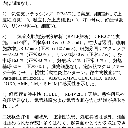
内は問題なし。
2） 気管支ブラッシング：RB4V2にて実施。細胞診にて上
皮細胞塊(++)、独立した上皮細胞(++)、好中球(-)、好酸球数
(-)、リンパ球(—)。細菌(-)。
3） 気管支肺胞洗浄液解析（BALF解析）：RB2にて実
施。5ml×3回。回収率41.3％（6.2/15ml）。性状は透明。総細
胞数増加819/mm3 (正常 55-105/mm3)、細胞分画；マクロファ
ージ82.6％（正常82％）、リンパ球0.0％（正常2.7％）、好
中球16.0％（正常4.0％）、好酸球1.4％（正常10％）、好塩
基球0.0％（正常0％）。腫瘍細胞なし。泡沫状マクロファー
ジ主体（++）。慢性活動性炎症パターン。微生物検査にて
Pasteurella multocida 1+, ABPC, AMPC, CEX, OFLX, ERFX,
DOXY, AMK, GM, CP, FOMに感受性を示した。
4）経気管支肺生検（TBLB）: RB4V2にて実施。悪性所見や
炎症所見なし。気管粘膜および気管支腺を含む組織が採取さ
れていた。
二次検査評価：猫喘息、腫瘍性疾患、気道異物は除外。細菌
は認められたが数は多くはなく、起炎菌かどうかを決定でき