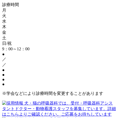
診療時間
月
火
水
木
金
土
日/祝
9：00～12：00
●
／
／
●
●
●
●
※学会などにより診療時間を変更することがあります