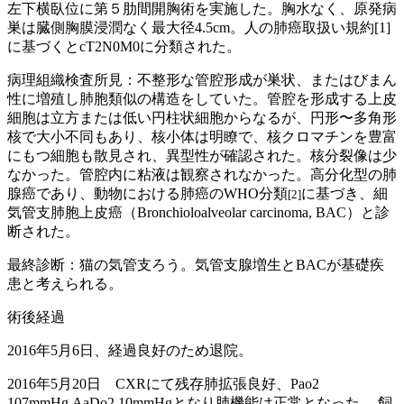
左下横臥位に第５肋間開胸術を実施した。胸水なく、原発病
巣は臓側胸膜浸潤なく最大径4.5cm。人の肺癌取扱い規約[1]
に基づくとcT2N0M0に分類された。
病理組織検査所見：不整形な管腔形成が巣状、またはびまん
性に増殖し肺胞類似の構造をしていた。管腔を形成する上皮
細胞は立方または低い円柱状細胞からなるが、円形〜多角形
核で大小不同もあり、核小体は明瞭で、核クロマチンを豊富
にもつ細胞も散見され、異型性が確認された。核分裂像は少
なかった。管腔内に粘液は観察されなかった。高分化型の肺
腺癌であり、動物における肺癌のWHO分類
に基づき、細
[2]
気管支肺胞上皮癌（Bronchioloalveolar carcinoma, BAC）と診
断された。
最終診断：猫の気管支ろう。気管支腺増生とBACが基礎疾
患と考えられる。
術後経過
2016年5月6日、経過良好のため退院。
2016年5月20日 CXRにて残存肺拡張良好、Pao2
107mmHg,AaDo2 10mmHgとなり肺機能は正常となった。 飼