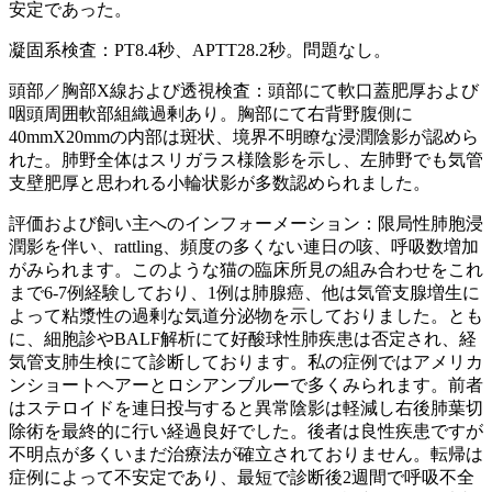
安定であった。
凝固系検査：PT8.4秒、APTT28.2秒。問題なし。
頭部／胸部X線および透視検査：頭部にて軟口蓋肥厚および
咽頭周囲軟部組織過剰あり。胸部にて右背野腹側に
40mmX20mmの内部は斑状、境界不明瞭な浸潤陰影が認めら
れた。肺野全体はスリガラス様陰影を示し、左肺野でも気管
支壁肥厚と思われる小輪状影が多数認められました。
評価および飼い主へのインフォーメーション：限局性肺胞浸
潤影を伴い、rattling、頻度の多くない連日の咳、呼吸数増加
がみられます。このような猫の臨床所見の組み合わせをこれ
まで6-7例経験しており、1例は肺腺癌、他は気管支腺増生に
よって粘漿性の過剰な気道分泌物を示しておりました。とも
に、細胞診やBALF解析にて好酸球性肺疾患は否定され、経
気管支肺生検にて診断しております。私の症例ではアメリカ
ンショートヘアーとロシアンブルーで多くみられます。前者
はステロイドを連日投与すると異常陰影は軽減し右後肺葉切
除術を最終的に行い経過良好でした。後者は良性疾患ですが
不明点が多くいまだ治療法が確立されておりません。転帰は
症例によって不安定であり、最短で診断後2週間で呼吸不全