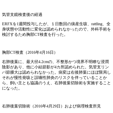
気管支鏡検査後の経過
ERFXを1週間投与したが、１日数回の痰産生咳、rattling、全
身状態や活動性に変化は認められなかったので、外科手術を
検討するため胸部CT検査を行った。
胸部CT検査（2016年4月16日）
右肺後葉に、最大径4.2cmの、不整形かつ境界不明瞭な浸潤
陰影があり、他に小結節影が4カ所認められた。気管支リン
パ節腫大は認められなかった。病変は右後肺葉にほぼ限局し
それが慢性発咳と誤嚥性肺炎のリスクを伴っていることか
ら、飼い主とも協議のうえ、右肺後葉切除術を実施すること
になった。
右肺後葉切除術（2016年4月29日）および病理検査所見