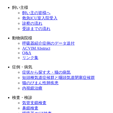
飼い主様
飼い主の皆様へ
救急ICU室入院受入
診察の流れ
受診までの流れ
動物病院様
呼吸器紹介症例のデータ送付
ACVIM Abstruct
Q&A
リンク集
症例・病気
症状から探す犬・猫の病気
短頭種気道症候群と咽頭気道閉塞症候群
猫のびまん性肺疾患
内視鏡治療
検査・検診
気管支鏡検査
鼻鏡検査