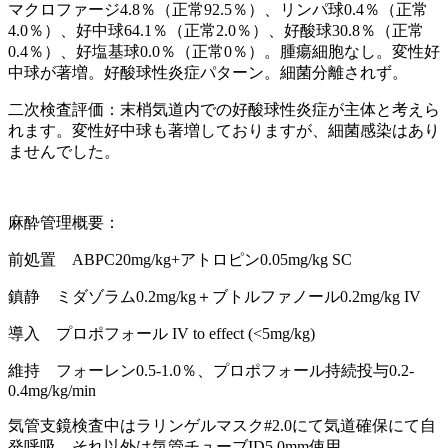
マクロファージ4.8％（正常92.5％）、リンパ球0.4％（正常
4.0％）、好中球64.1％（正常2.0％）、好酸球30.8％（正常
0.4％）、好塩基球0.0％（正常0％）。腫瘍細胞なし。変性好
中球が著増。好酸球性炎症パターン。細菌分離されず。
二次検査評価：末梢気道内での好酸球性炎症が主体と考えら
れます。変性好中球も著増しておりますが、細菌感染はあり
ませんでした。
麻酔管理概要：
前処置 ABPC20mg/kg+アトロピン0.05mg/kg SC
鎮静 ミダゾラム0.2mg/kg＋ブトルファノール0.2mg/kg IV
導入 プロポフォール IV to effect (<5mg/kg)
維持 フォーレン0.5-1.0％、プロポフォール持続投与0.2-
0.4mg/kg/min
気管支鏡検査中はラリンゲルマスク#2.0にて気道確保にて自
発呼吸、それ以外は気管チューブID5.0mm使用。