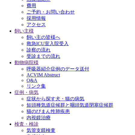
費用
ご予約・お問い合わせ
採用情報
アクセス
飼い主様
飼い主の皆様へ
救急ICU室入院受入
診察の流れ
受診までの流れ
動物病院様
呼吸器紹介症例のデータ送付
ACVIM Abstruct
Q&A
リンク集
症例・病気
症状から探す犬・猫の病気
短頭種気道症候群と咽頭気道閉塞症候群
猫のびまん性肺疾患
内視鏡治療
検査・検診
気管支鏡検査