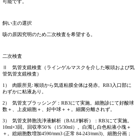
可能です。
飼い主の選択
咳の原因究明のため二次検査を希望する。
二次検査
Ⅱ 気管支鏡検査（ラインゲルマスクを介した喉頭および気
管気管支鏡検査）
1） 肉眼所見: 喉頭から気道粘膜全体は発赤。RB3入口部に
わずかに粘液あり。
2） 気管支ブラッシング：RB3にて実施。細胞診にて好酸球
数＋、上皮細胞＋、好中球＋＋。細菌分離されず。
3） 気管支肺胞洗浄液解析（BALF解析）：RB3にて実施。
10ml×3回。回収率50％（15/30ml）。白濁し白色粘液小塊＋
＋。総細胞数増加4590/mm3 (正常 84-243/mm3)、細胞分画；