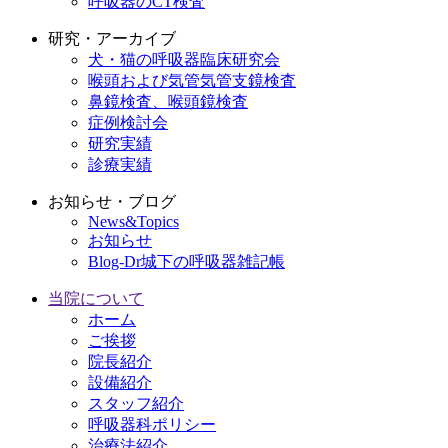
呼吸器のCT検査
研究・アーカイブ
犬・猫の呼吸器臨床研究会
喉頭および気管気管支鏡検査
鼻鏡検査、喉頭鏡検査
症例検討会
研究実績
診療実績
お知らせ・ブログ
News&Topics
お知らせ
Blog-Dr城下の呼吸器雑記帳
当院について
ホーム
ご挨拶
院長紹介
設備紹介
スタッフ紹介
呼吸器科ポリシー
治療法紹介