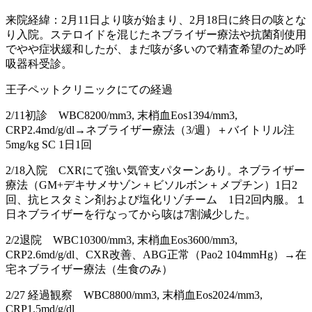
来院経緯：2月11日より咳が始まり、2月18日に終日の咳とな
り入院。ステロイドを混じたネブライザー療法や抗菌剤使用
でやや症状緩和したが、まだ咳が多いので精査希望のため呼
吸器科受診。
王子ペットクリニックにての経過
2/11初診 WBC8200/mm3, 末梢血Eos1394/mm3,
CRP2.4md/g/dl→ネブライザー療法（3/週）＋バイトリル注
5mg/kg SC 1日1回
2/18入院 CXRにて強い気管支パターンあり。ネブライザー
療法（GM+デキサメサゾン＋ビソルボン＋メプチン）1日2
回、抗ヒスタミン剤および塩化リゾチーム 1日2回内服。１
日ネブライザーを行なってから咳は7割減少した。
2/2退院 WBC10300/mm3, 末梢血Eos3600/mm3,
CRP2.6md/g/dl、CXR改善、ABG正常（Pao2 104mmHg）→在
宅ネブライザー療法（生食のみ）
2/27 経過観察 WBC8800/mm3, 末梢血Eos2024/mm3,
CRP1.5md/g/dl