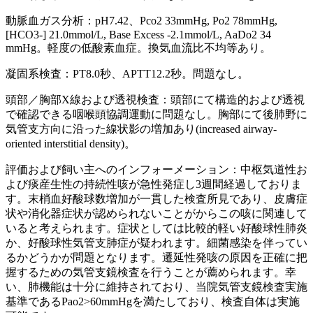
動脈血ガス分析：pH7.42、Pco2 33mmHg, Po2 78mmHg,
[HCO3-] 21.0mmol/L, Base Excess -2.1mmol/L, AaDo2 34
mmHg。軽度の低酸素血症。換気血流比不均等あり。
凝固系検査：PT8.0秒、APTT12.2秒。問題なし。
頭部／胸部X線および透視検査：頭部にて構造的および透視
で確認できる咽喉頭協調運動に問題なし。胸部にて後肺野に
気管支方向に沿った線状影の増加あり(increased airway-
oriented interstitial density)。
評価および飼い主へのインフォーメーション：中枢気道性お
よび痰産生性の持続性咳が急性発症し3週間経過しておりま
す。末梢血好酸球数増加が一貫した検査所見であり、皮膚症
状や消化器症状が認められないことがからこの咳に関連して
いると考えられます。症状としては比較的軽い好酸球性肺炎
か、好酸球性気管支肺症が疑われます。細菌感染を伴ってい
るかどうかが問題となります。遷延性発咳の原因を正確に把
握するための気管支鏡検査を行うことが薦められます。幸
い、肺機能は十分に維持されており、当院気管支鏡検査実施
基準であるPao2>60mmHgを満たしており、検査自体は実施