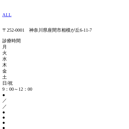
ALL
〒252-0001 神奈川県座間市相模が丘6-11-7
診療時間
月
火
水
木
金
土
日/祝
9：00～12：00
●
／
／
●
●
●
●