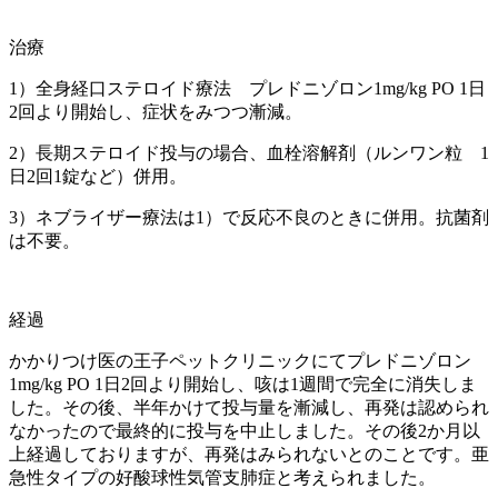
治療
1）全身経口ステロイド療法 プレドニゾロン1mg/kg PO 1日
2回より開始し、症状をみつつ漸減。
2）長期ステロイド投与の場合、血栓溶解剤（ルンワン粒 1
日2回1錠など）併用。
3）ネブライザー療法は1）で反応不良のときに併用。抗菌剤
は不要。
経過
かかりつけ医の王子ペットクリニックにてプレドニゾロン
1mg/kg PO 1日2回より開始し、咳は1週間で完全に消失しま
した。その後、半年かけて投与量を漸減し、再発は認められ
なかったので最終的に投与を中止しました。その後2か月以
上経過しておりますが、再発はみられないとのことです。亜
急性タイプの好酸球性気管支肺症と考えられました。