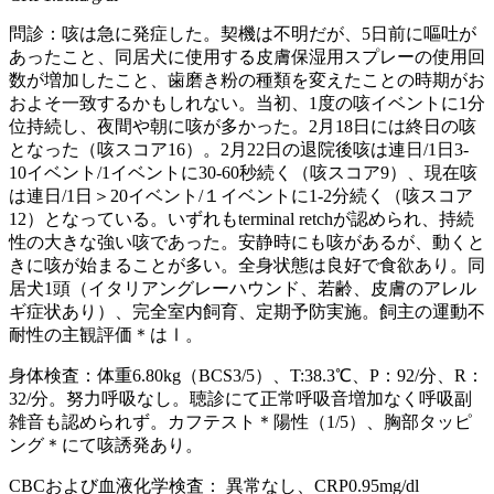
問診：咳は急に発症した。契機は不明だが、5日前に嘔吐が
あったこと、同居犬に使用する皮膚保湿用スプレーの使用回
数が増加したこと、歯磨き粉の種類を変えたことの時期がお
およそ一致するかもしれない。当初、1度の咳イベントに1分
位持続し、夜間や朝に咳が多かった。2月18日には終日の咳
となった（咳スコア16）。2月22日の退院後咳は連日/1日3-
10イベント/1イベントに30-60秒続く（咳スコア9）、現在咳
は連日/1日＞20イベント/１イベントに1-2分続く（咳スコア
12）となっている。いずれもterminal retchが認められ、持続
性の大きな強い咳であった。安静時にも咳があるが、動くと
きに咳が始まることが多い。全身状態は良好で食欲あり。同
居犬1頭（イタリアングレーハウンド、若齢、皮膚のアレル
ギ症状あり）、完全室内飼育、定期予防実施。飼主の運動不
耐性の主観評価＊はⅠ。
身体検査：体重6.80kg（BCS3/5）、T:38.3℃、P：92/分、R：
32/分。努力呼吸なし。聴診にて正常呼吸音増加なく呼吸副
雑音も認められず。カフテスト＊陽性（1/5）、胸部タッピ
ング＊にて咳誘発あり。
CBCおよび血液化学検査： 異常なし、CRP0.95mg/dl